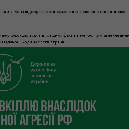
ними. Вона відображає задокументовані злочини проти довкілля
ьну фіксацію всіх відповідних фактів з метою притягнення вин
 завданої шкоди екології України.