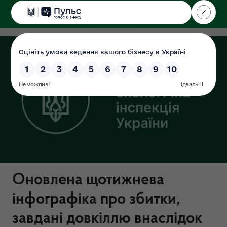
ДЕРЖЕКОІНСПЕКЦІЯ
Оновлена щотижнева
інфографіка про збитки,
завдані довкіллю внаслідок