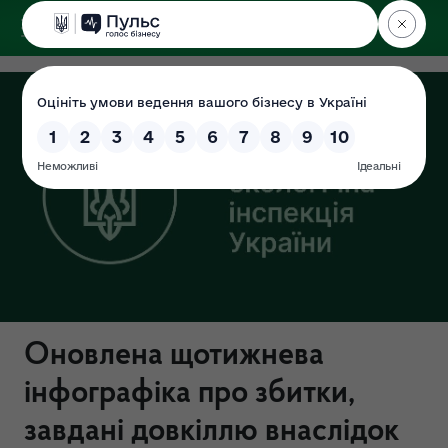
ДЕРЖЕКОІНСПЕКЦІЯ
Оновлена щотижнева
інфографіка про збитки,
завдані довкіллю внаслідок