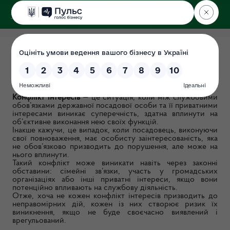
ДЕРЖЕКОІНСПЕКЦІЯ
Про конфлікт інтересів
Дата: 2025-04-18
Конфлікт інтересів
— це ситуація, коли між службовими
обов’язками державної посадової особи та її приватними
інтересами виникає суперечність, здатна вплинути на
об’єктивне виконання нею своїх функцій.
Інакше кажучи, це випадок, коли посадовець, виконуючи
свої повноваження, має особисту заінтересованість, яка
не обов’язково призводить до порушення, але може на
нього вплинути.
Такий конфлікт може виникати навіть через законні
обставини: сімейні зв’язки, участь у громадських
організаціях або інші приватні інтереси, якщо вони
потенційно впливають на службову діяльність.
Отже, хоча не кожен конфлікт інтересів призводить до
неправомірних дій, кожен із них створює ризик їх
виникнення, якщо не буде своєчасно виявлений і
врегульований.