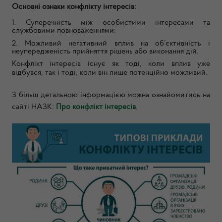
Основні ознаки конфлікту інтересів:
1.
С
уперечність між особистими інтересами та
службовими повноваженнями;
2.
М
ожливий негативний вплив на об’єктивність і
неупередженість прийняття рішень або виконання дій.
Конфлікт інтересів існує як тоді, коли вплив уже
відбувся, так і тоді, коли він лише потенційно можливий.
З більш детальною інформацією можна ознайомитись на
сайті НАЗК:
Про конфлікт інтересів
.