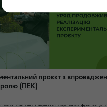
ментальний проєкт з впровадже
тролю (ПЕК)
логічного контролю з переважно «каральною» функцією до с