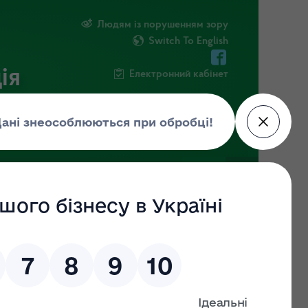
Людям із порушенням зору
Switch To English
ія
Електронний кабінет
ІНФОРМАЦІЯ
НОВИНИ
ШТАБ