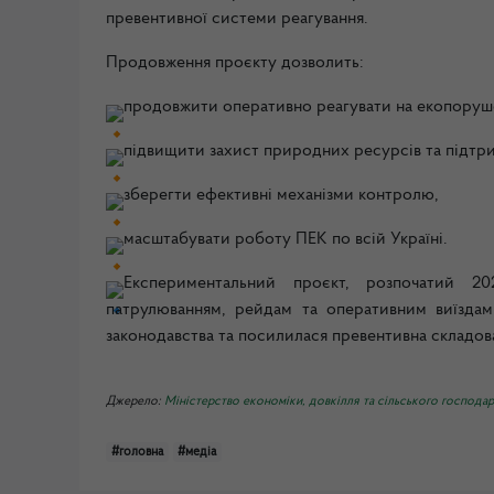
превентивної системи реагування.
Продовження проєкту дозволить:
продовжити оперативно реагувати на екопоруш
підвищити захист природних ресурсів та підтри
зберегти ефективні механізми контролю,
масштабувати роботу ПЕК по всій Україні.
Експериментальний проєкт, розпочатий 20
патрулюванням, рейдам та оперативним виїзда
законодавства та посилилася превентивна складо
Джерело:
Міністерство економіки, довкілля та сільського господар
#головна
#медіа