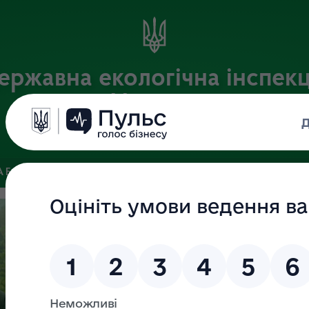
ержавна екологічна інспекц
України
Офіційний веб-портал Державної екологічної інспекції України
 БАЗА
ЗВ’ЯЗКИ ІЗ ГРОМАДСЬКІСТЮ ТА ЗМІ
ПУБЛІЧНА 