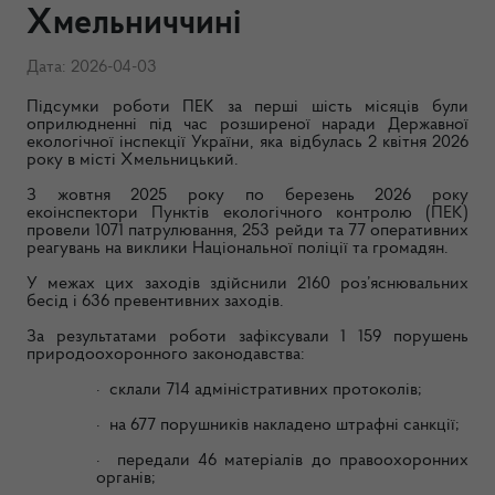
Хмельниччині
Дата: 2026-04-03
Підсумки роботи ПЕК за перші шість місяців були
оприлюдненні під час розширеної наради Державної
екологічної інспекції України, яка відбулась 2 квітня 2026
року в місті Хмельницький.
З жовтня 2025 року по березень 2026 року
екоінспектори Пунктів екологічного контролю (ПЕК)
провели 1071 патрулювання, 253 рейди та 77 оперативних
реагувань на виклики Національної поліції та громадян.
У межах цих заходів здійснили 2160 роз’яснювальних
бесід і 636 превентивних заходів.
За результатами роботи зафіксували 1 159 порушень
природоохоронного законодавства:
·
склали 714 адміністративних протоколів;
·
на 677 порушників накладено штрафні санкції;
·
передали 46 матеріалів до правоохоронних
органів;