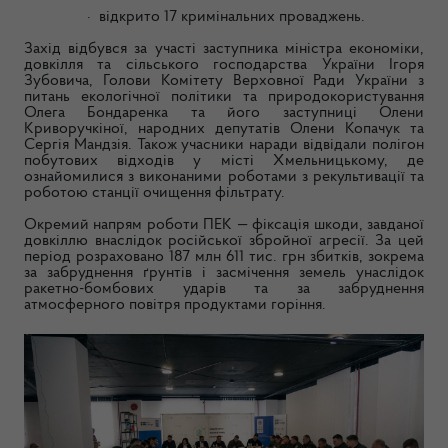
·
відкрито 17 кримінальних проваджень.
Захід відбувся за участі заступника міністра економіки,
довкілля та сільського господарства України Ігоря
Зубовича, Голови Комітету Верховної Ради України з
питань екологічної політики та природокористування
Олега Бондаренка та його заступниці Олени
Криворучкіної, народних депутатів Олени Копачук та
Сергія Мандзія. Також учасники наради відвідали полігон
побутових відходів у місті Хмельницькому, де
ознайомилися з виконаними роботами з рекультивації та
роботою станції очищення фільтрату.
Окремий напрям роботи ПЕК — фіксація шкоди, завданої
довкіллю внаслідок російської збройної агресії. За цей
період розраховано 187 млн 611 тис. грн збитків, зокрема
за забруднення ґрунтів і засмічення земель унаслідок
ракетно-бомбових ударів та за забруднення
атмосферного повітря продуктами горіння.