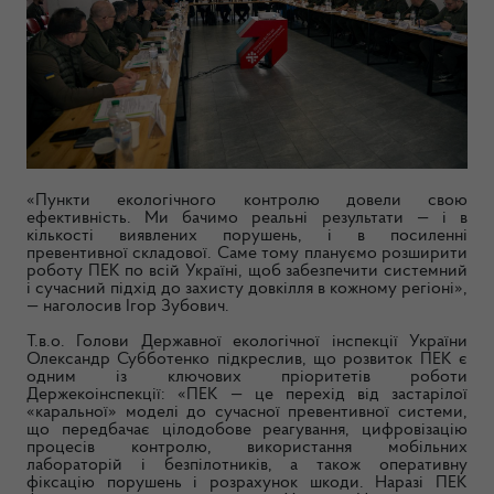
«Пункти екологічного контролю довели свою
ефективність. Ми бачимо реальні результати — і в
кількості виявлених порушень, і в посиленні
превентивної складової. Саме тому плануємо розширити
роботу ПЕК по всій Україні, щоб забезпечити системний
і сучасний підхід до захисту довкілля в кожному регіоні»,
— наголосив Ігор Зубович.
Т.в.о. Голови Державної екологічної інспекції України
Олександр Субботенко підкреслив, що розвиток ПЕК є
одним із ключових пріоритетів роботи
Держекоінспекції: «ПЕК — це перехід від застарілої
«каральної» моделі до сучасної превентивної системи,
що передбачає цілодобове реагування, цифровізацію
процесів контролю, використання мобільних
лабораторій і безпілотників, а також оперативну
фіксацію порушень і розрахунок шкоди. Наразі ПЕК