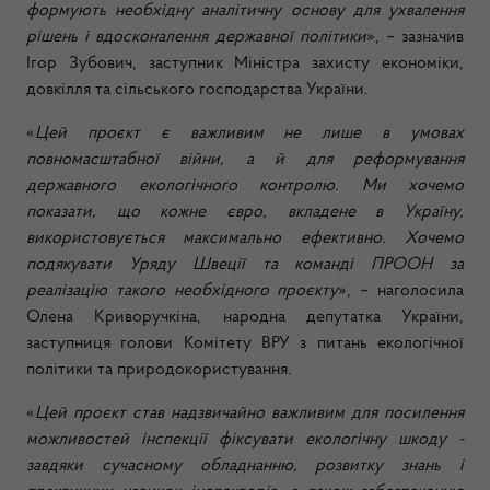
формують необхідну аналітичну основу для ухвалення
рішень і вдосконалення державної політики
»,
– зазначив
Ігор Зубович, заступник Міністра захисту економіки,
довкілля та сільського господарства України.
«
Цей проєкт є важливим не лише в умовах
повномасштабної війни, а й для реформування
державного екологічного контролю. Ми хочемо
показати, що кожне євро, вкладене в Україну,
використовується максимально ефективно. Хочемо
подякувати Уряду Швеції та команді ПРООН за
реалізацію такого необхідного проєкту
»
, – наголосила
Олена Криворучкіна, народна депутатка України,
заступниця голови Комітету ВРУ з питань екологічної
політики та природокористування.
«
Цей проєкт став надзвичайно важливим для посилення
можливостей
інспекції фіксувати екологічну шкоду -
завдяки сучасному обладнанню, розвитку знань і