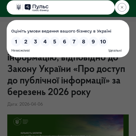
ДЕРЖЕКОІНСПЕКЦІЯ
Звіт про надходження до
Держекоінспекції запитів на
інформацію, відповідно до
Закону України «Про доступ
до публічної інформації» за
березень 2026 року
Дата: 2026-04-06