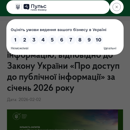
ДЕРЖЕКОІНСПЕКЦІЯ
Звіт про надходження до
Держекоінспекції запитів на
інформацію, відповідно до
Закону України «Про доступ
до публічної інформації» за
січень 2026 року
Дата: 2026-02-02