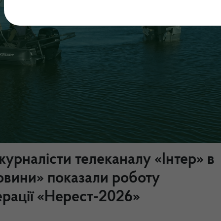
журналісти телеканалу «Інтер» в
овини» показали роботу
перації «Нерест-2026»