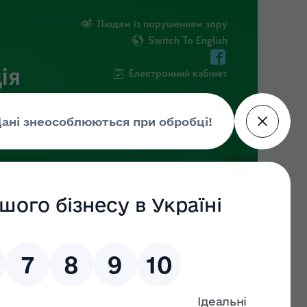
Людям із порушенням зору
Switch To English
ія
Електронний кабінет
ІНФОРМАЦІЯ
НОВИНИ
ШТАБ