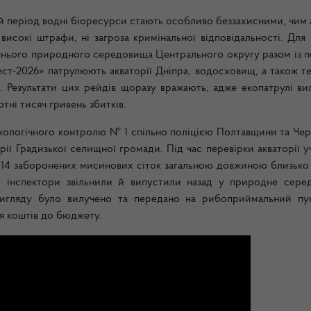
цей період водні біоресурси стають особливо беззахисними, чим
исокі штрафи, ні загроза кримінальної відповідальності. Для 
шнього природного середовища Центрального округу разом із п
т-2026» патрулюють акваторії Дніпра, водосховищ, а також те
. Результати цих рейдів щоразу вражають, адже екопатрулі ви
тні тисяч гривень збитків.
екологічного контролю № 1 спільно поліцією Полтавщини та Че
ії Градизької селищної громади. Під час перевірки акваторії 
14 заборонених мисинових сіток загальною довжиною близько
х, інспектори звільнили й випустили назад у природне сере
вигляду було вилучено та передано на рибоприймальний пу
ня коштів до бюджету.