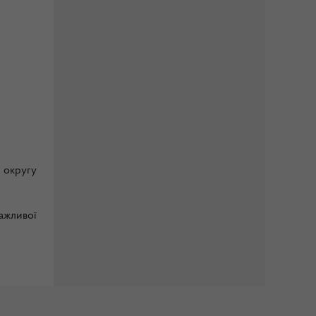
 округу
ажливої