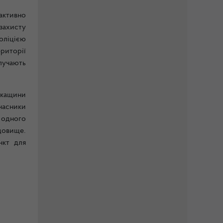
 активно
захисту
оліцією
риторії
лучають
ркащини
учасники
 одного
довище.
нкт для