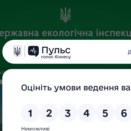
ержавна екологічна інспекц
України
Офіційний веб-портал Державної екологічної інспекції України
 БАЗА
ЗВ’ЯЗКИ ІЗ ГРОМАДСЬКІСТЮ ТА ЗМІ
ПУБЛІЧНА 