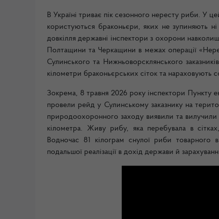
В Україні триває пік сезонного нересту риби. У 
користуються браконьєри, яких не зупиняють ні в
довкілля державні інспектори з охорони навколи
Полтащини та Черкащини в межах операції «Нерес
Сулинського та Нижньоворсклянського заказників
кілометри браконьєрських сіток та нараховують со
Зокрема, 8 травня 2026 року інспектори Пункту 
провели рейд у Сулинському заказнику на територ
природоохоронного заходу виявили та вилучили 
кілометра. Живу рибу, яка перебувала в сітка
Водночас 81 кілограм снулої риби товарного 
подальшої реалізації в дохід держави й зарахуван