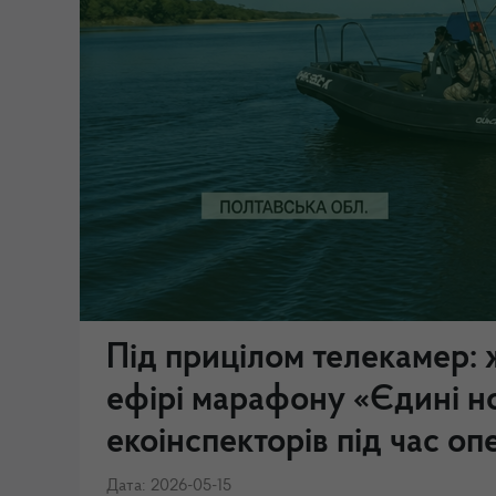
Під прицілом телекамер: 
ефірі марафону «Єдині н
екоінспекторів під час о
Дата: 2026-05-15