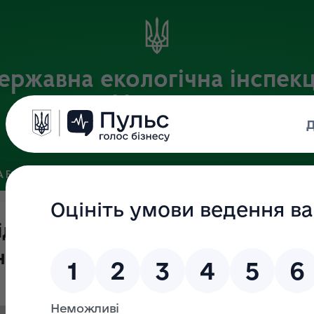
ержавна екологічна інспекц
України
Офіційний веб-портал Державної екологічної інспекції України
 БАЗА
ЗВ’ЯЗКИ ІЗ ГРОМАДСЬКІСТЮ ТА ЗМІ
ПУБЛІЧНА 
ід 19.04.2019 №138 "Про анулюв
нспекторів"