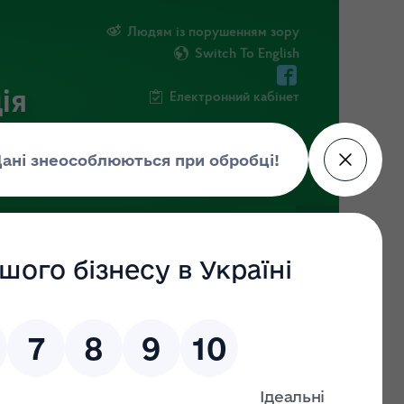
Людям із порушенням зору
Switch To English
ія
Електронний кабінет
ІНФОРМАЦІЯ
НОВИНИ
ШТАБ
ання