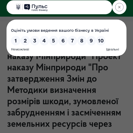
ДЕРЖЕКОІНСПЕКЦІЯ
Повідомлення про
оприлюднення проекту
наказу Мінприроди "Проект
наказу Мінприроди "Про
затвердження Змін до
Методики визначення
розмірів шкоди, зумовленої
забрудненням і засміченням
земельних ресурсів через