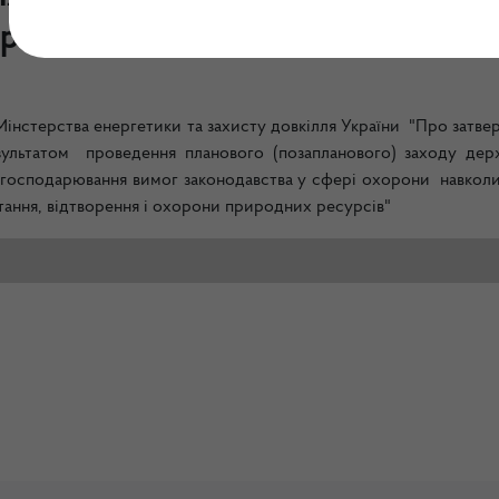
ролю)..."
інстерства енергетики та захисту довкілля України
"Про затве
зультатом проведення планового (позапланового) заходу дер
господарювання вимог законодавства у сфері охорони навкол
ння, відтворення і охорони природних ресурсів"