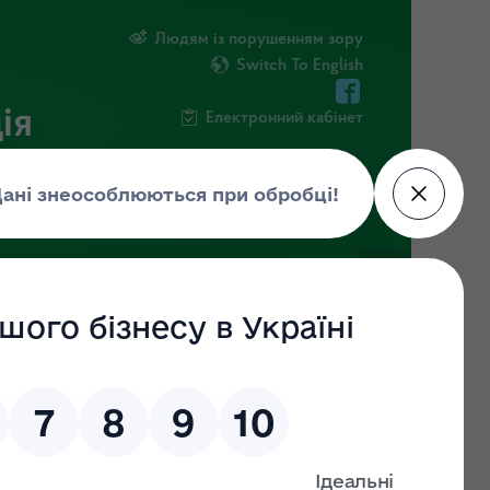
Людям із порушенням зору
Switch To English
ія
Електронний кабінет
ІНФОРМАЦІЯ
НОВИНИ
ШТАБ
а
у