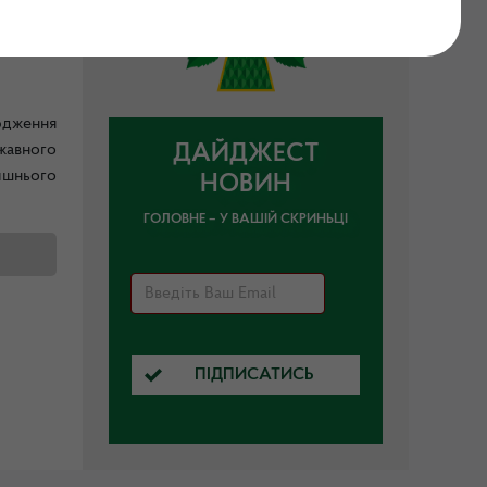
рдження
жавного
ДАЙДЖЕСТ
ишнього
НОВИН
ГОЛОВНЕ – У ВАШІЙ СКРИНЬЦІ
ПІДПИСАТИСЬ