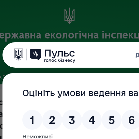
ержавна екологічна інспекц
України
Офіційний веб-портал Державної екологічної інспекції України
 БАЗА
ЗВ’ЯЗКИ ІЗ ГРОМАДСЬКІСТЮ ТА ЗМІ
ПУБЛІЧНА 
юднення проекту наказу
а захисту довкілля України "Про
ї форми акта, що складається з
планового (позапланового) заход