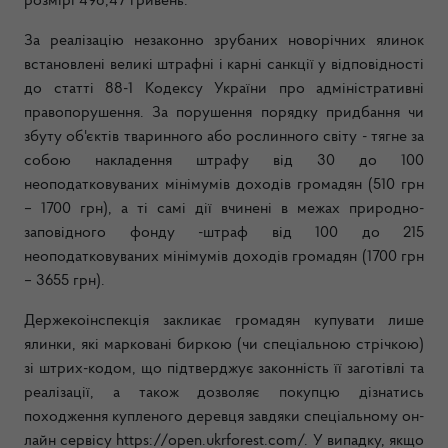
розмірі 498,47 гривень.
За реалізацію незаконно зрубаних новорічних ялинок
встановлені великі штрафні і карні санкції у відповідності
до статті 88-1 Кодексу України
про адміністративні
правопорушення. За порушення порядку придбання
чи
збуту об'єктів тваринного або рослинного світу - тягне за
собою накладення штрафу від 30 до 100
неоподатковуваних мінімумів доходів громадян (510 грн
– 1700 грн), а ті самі дії вчинені в межах природно-
заповідного фонду -штраф від 100 до 215
неоподатковуваних мінімумів доходів громадян (1700 грн
– 3655 грн).
Держекоінспекція закликає громадян купувати лише
ялинки, які марковані биркою (чи спеціальною стрічкою)
зі штрих-кодом, що підтверджує законність її заготівлі та
реалізації, а також дозволяє покупцю дізнатись
походження купленого деревця завдяки спеціальному он-
лайн сервісу https://open.ukrforest.com/. У випадку, якщо