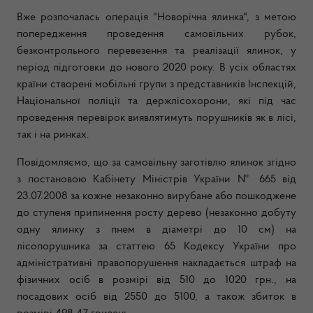
Вже розпочалась операція "Новорічна ялинка", з метою
попередження проведення самовільних рубок,
безконтрольного перевезення та реалізації ялинок, у
період підготовки до нового 2020 року. В усіх областях
країни створені мобільні групи з представників Інспекцій,
Національної поліції
та держлісохорони, які під час
проведення перевірок виявлятимуть порушників
як в лісі,
так і на ринках.
Повідомляємо, що за самовільну заготівлю ялинок згідно
з постановою Кабінету Міністрів України № 665 від
23.07.2008 за кожне незаконно вирубане або пошкоджене
до ступеня припинення росту дерево (незаконно добуту
одну ялинку з пнем в діаметрі до 10 см) на
лісопорушника за статтею 65 Кодексу України про
адміністративні правопорушення накладається штраф на
фізичних осіб в розмірі від 510 до 1020 грн., на
посадових осіб від 2550 до 5100, а також збиток в