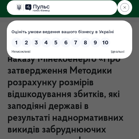
ДЕРЖЕКОІНСПЕКЦІЯ
Повідомлення про
оприлюднення проєкту
наказу Мінекоенерго «Про
затвердження Методики
розрахунку розмірів
відшкодування збитків, які
заподіяні державі в
результаті наднормативних
викидів забруднюючих