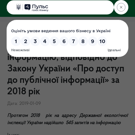
ДЕРЖЕКОІНСПЕКЦІЯ
Звіт про надходження до
Держекоінспекції запитів на
інформацію, відповідно до
Закону України «Про доступ
до публічної інформації» за
2018 рік
Дата: 2019-01-09
Протягом 2018 рік на адресу Державної екологічної
інспекції України надійшло 545 запитів на інформацію