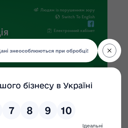
Людям із порушенням зору
Switch To English
ія
Електронний кабінет
ІНФОРМАЦІЯ
НОВИНИ
ШТАБ
имувати