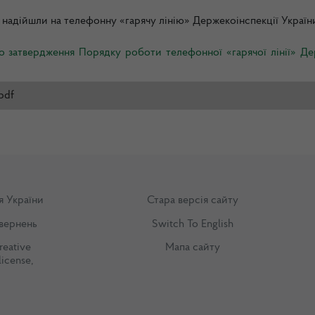
і надійшли на телефонну «гарячу лінію» Держекоінспекції Україн
о затвердження Порядку роботи телефонної
«
гарячої лінії
»
Дер
pdf
я України
Стара версія сайту
вернень
Switch To English
reative
Мапа сайту
license
,