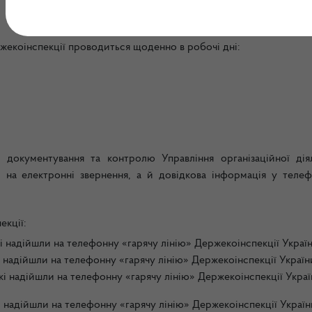
ржекоінспекції проводиться щоденно в робочі дні:
іл документування та контролю Управління організаційної діял
ки на електронні звернення, а й довідкова інформація у теле
екції:
кі надійшли на телефонну «гарячу лінію» Держекоінспекції Україн
і надійшли на телефонну «гарячу лінію» Держекоінспекції Україн
кі надійшли на телефонну «гарячу лінію» Держекоінспекції Украї
і надійшли на телефонну «гарячу лінію» Держекоінспекції Україн