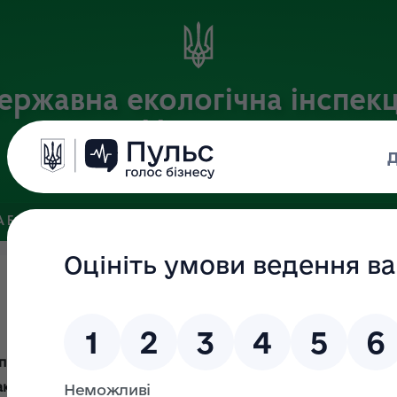
ержавна екологічна інспекц
України
Офіційний веб-портал Державної екологічної інспекції України
 БАЗА
ЗВ’ЯЗКИ ІЗ ГРОМАДСЬКІСТЮ ТА ЗМІ
ПУБЛІЧНА 
спілкування з громадянами, що дозволяє оперативно отр
Закону України «Про звернення громадян».