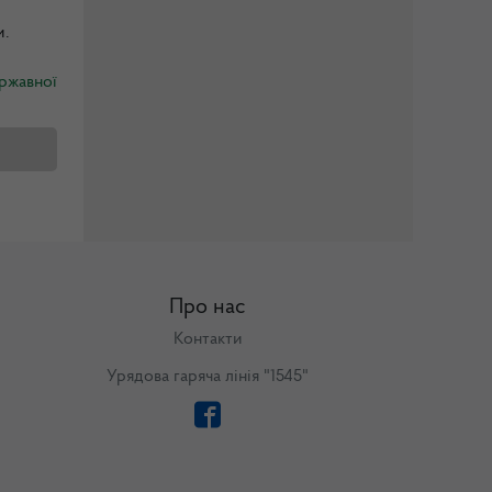
и.
жавної
Про нас
Контакти
Урядова гаряча лінія "1545"