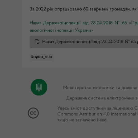
За 2022 рік опрацьовано 60 звернень громадян, як
Наказ Держекоінспекції від 23.04.2018 № 65
«
Пр
екологічної інспекції України
»
Наказ Держекоінспекції від 23.04.2018 № 65.
#гаряча_лінія
Міністерство економіки та довкілл
Державна система електронних з
Увесь вміст доступний за ліцензією
C
Commons Attribution 4.0 International 
якщо не зазначено інше.