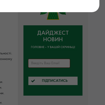
ДАЙДЖЕСТ
НОВИН
ГОЛОВНЕ – У ВАШІЙ СКРИНЬЦІ
ьності.
фонному
ПІДПИСАТИСЬ
и.
и.
ни.
и.