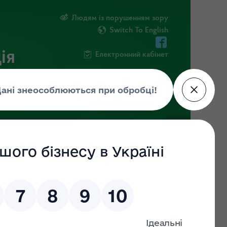
Людям із порушенням зору
Switch To English
ія
Електронний кабінет
ІНФОРМАЦІЯ
НОВИНИ
ШТАБ
ду