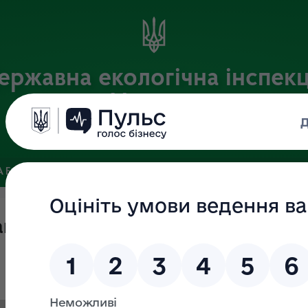
ержавна екологічна інспекц
України
Офіційний веб-портал Державної екологічної інспекції України
 БАЗА
ЗВ’ЯЗКИ ІЗ ГРОМАДСЬКІСТЮ ТА ЗМІ
ПУБЛІЧНА 
ану державного ринкового нагля