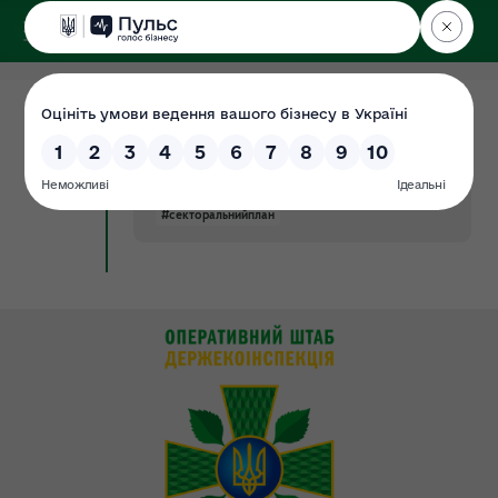
ДЕРЖЕКОІНСПЕКЦІЯ
29.10.2021
Проєкт секторального плану
Документ
державного ринкового нагляду на
2022 рік
#секторальнийплан