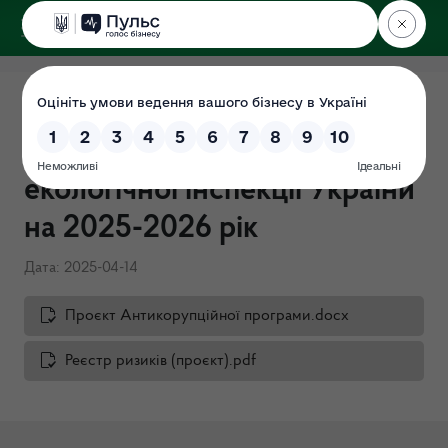
ДЕРЖЕКОІНСПЕКЦІЯ
Проєкт Антикорупційної
програми Державної
екологічної інспекції України
на 2025-2026 рік
Дата: 2025-04-14
Проєкт Антикорупційної програми.docx
Реєстр ризиків (проєкт).pdf