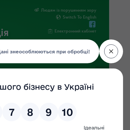
Людям із порушенням зору
Switch To English
ія
Електронний кабінет
ІНФОРМАЦІЯ
НОВИНИ
ШТАБ