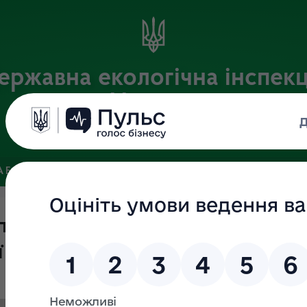
ержавна екологічна інспекц
України
Офіційний веб-портал Державної екологічної інспекції України
 БАЗА
ЗВ’ЯЗКИ ІЗ ГРОМАДСЬКІСТЮ ТА ЗМІ
ПУБЛІЧНА 
итань запобігання та виявлення
ї