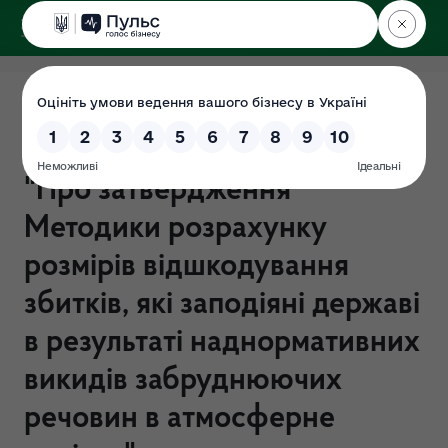
ДЕРЖЕКОІНСПЕКЦІЯ
Аналіз регуляторного впливу
Проекту наказу Мінприроди
"Про затвердження
Методики розрахунку
розмірів відшкодування
збитків, які заподіяні державі
в результаті наднормативних
викидів забруднюючих
речовин в атмосферне