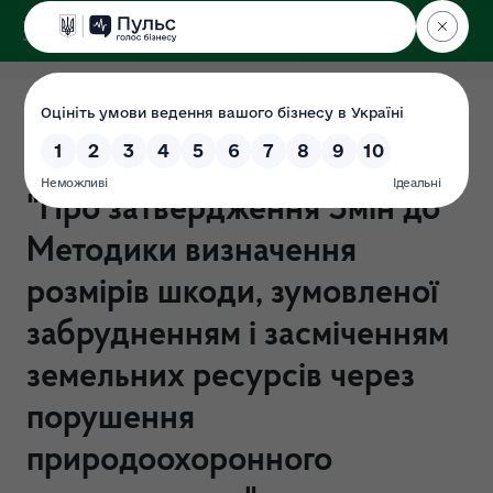
ДЕРЖЕКОІНСПЕКЦІЯ
Аналіз регуляторного впливу
проекту наказу Мінприроди
"Про затвердження Змін до
Методики визначення
розмірів шкоди, зумовленої
забрудненням і засміченням
земельних ресурсів через
порушення
природоохоронного