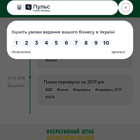
ДЕРЖЕКОІНСПЕКЦІЯ
18.10.2022
Проєкт секторального плану
Документ
державного ринкового нагляду на
2023 рік
#плани
25.12.2018
Плани перевірок на 2019 рік
Документ
#ДЕІ
#плани
#перевірка
#перевірки_2019
#2019