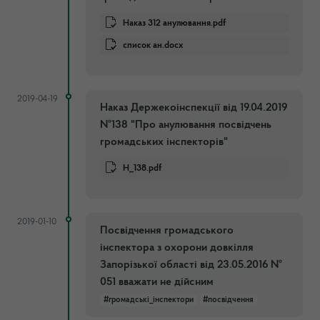
Наказ 312 анулювання.pdf
список ан.docx
2019-04-19
Наказ Держекоінспекції від 19.04.2019
№138 "Про анулювання посвідчень
громадських інспекторів"
Н_138.pdf
2019-01-10
Посвідчення громадського
інспектора з охорони довкілля
Запорізької області від 23.05.2016 №
051 вважати не дійсним
#громадські_інспектори
#посвідчення