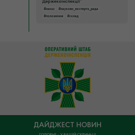
Держекоінспекції”
#наказ
#науково_експерта_рада
#положення
#склад
ДАЙДЖЕСТ НОВИН
ГОЛОВНЕ – У ВАШІЙ СКРИНЬЦІ