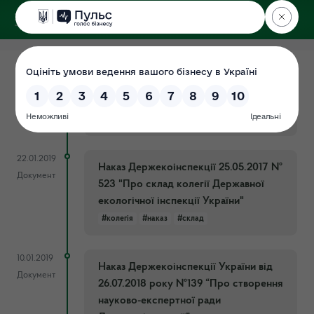
ДЕРЖЕКОІНСПЕКЦІЯ
12.02.2019
Склад Громадської ради при
Документ
Держекоінспекції
#Накази
#склад
22.01.2019
Наказ Держекоінспекції 25.05.2017 №
Документ
523 "Про склад колегії Державної
екологічної інспекції України"
#колегія
#наказ
#склад
10.01.2019
Наказ Держекоінспекції України від
Документ
26.07.2018 року №139 “Про створення
науково-експертної ради