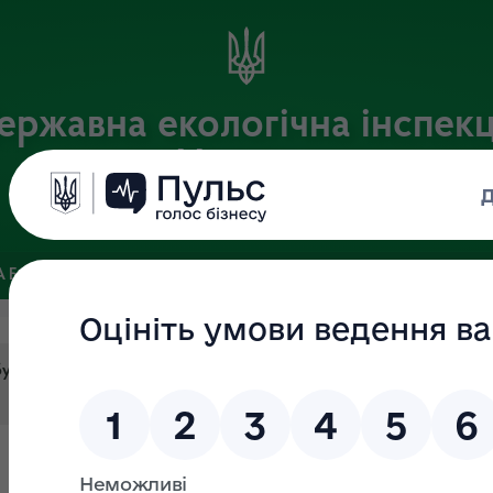
ержавна екологічна інспекц
України
Офіційний веб-портал Державної екологічної інспекції України
 БАЗА
ЗВ’ЯЗКИ ІЗ ГРОМАДСЬКІСТЮ ТА ЗМІ
ПУБЛІЧНА 
булось засідання науково-експертної ради