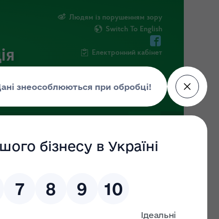
Людям із порушенням зору
Switch To English
ія
Електронний кабінет
ІНФОРМАЦІЯ
НОВИНИ
ШТАБ