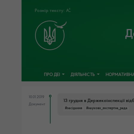
Розмір тексту:
Д
ПРО ДЕІ
ДІЯЛЬНІСТЬ
НОРМАТИВНА
10.01.2019
13 грудня в Держекоінспекції від
Документ
#засідання
#науково_експертна_рада