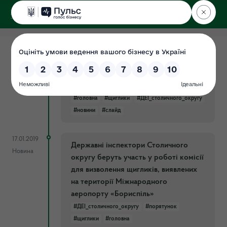
ДЕРЖЕКОІНСПЕКЦІЯ
18.01.2019
Щигликів, яких виявили митники в
Новина
Міжнародному аеропорту
«Бориспіль», випустили на волю!
#головна
#щиглики
#ДЕІ_столичного_округу
#новини
#слайд
17.01.2019
Державні інспектори Столичного
Новина
округу беруть участь у роботі комісії
для визволення щигликів, виявлених
на території Міжнародного
аеропорту «Бориспіль»
#ДЕІ_столичного_округу
#порятунок
#щиглики
#головна