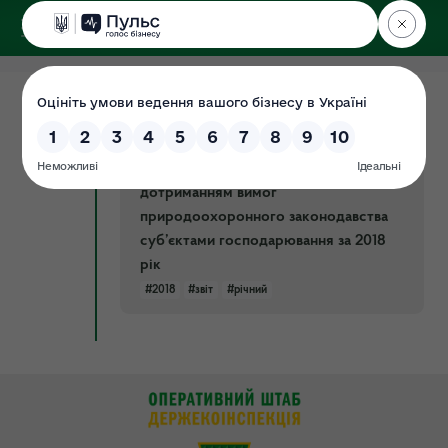
ДЕРЖЕКОІНСПЕКЦІЯ
08.04.2019
Звіт Державної екологічної інспекції
Документ
України про виконання заходів
державного нагляду (контролю) за
дотриманням вимог
природоохоронного законодавства
суб’єктами господарювання за 2018
рік
#2018
#звіт
#річний