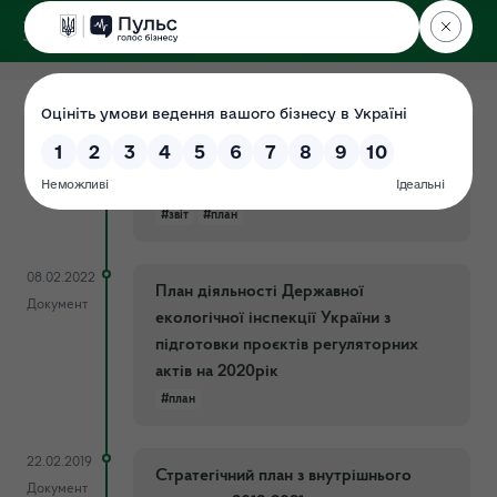
ДЕРЖЕКОІНСПЕКЦІЯ
18.07.2022
Звіт з виконання Плану роботи
Документ
Державної екологічної інспекції
України за І півріччя 2022 року
#звіт
#план
08.02.2022
План діяльності Державної
Документ
екологічної інспекції України з
підготовки проєктів регуляторних
актів на 2020рік
#план
22.02.2019
Стратегічний план з внутрішнього
Документ