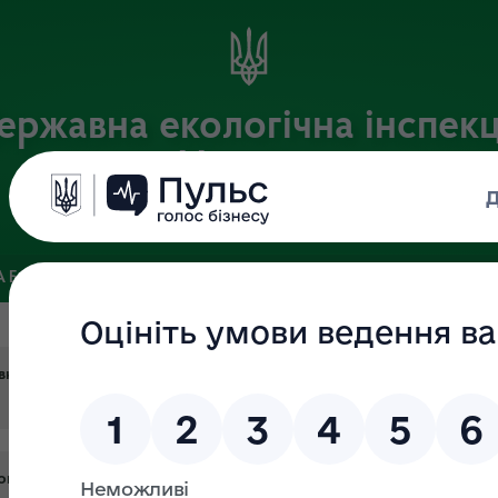
ержавна екологічна інспекц
України
Офіційний веб-портал Державної екологічної інспекції України
 БАЗА
ЗВ’ЯЗКИ ІЗ ГРОМАДСЬКІСТЮ ТА ЗМІ
ПУБЛІЧНА 
ної екологічної інспекції України за 2021 рік
ого нагляду (контролю) територіальними органами