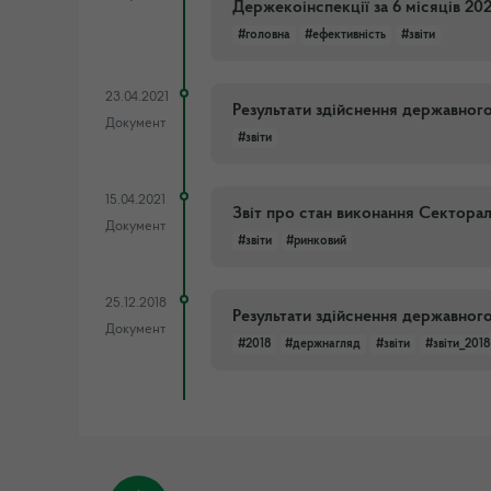
Держекоінспекції за 6 місяців 20
#головна
#ефективність
#звіти
23.04.2021
Результати здійснення державного
Документ
#звіти
15.04.2021
Звіт про стан виконання Сектора
Документ
#звіти
#ринковий
25.12.2018
Результати здійснення державного
Документ
#2018
#держнагляд
#звіти
#звіти_2018