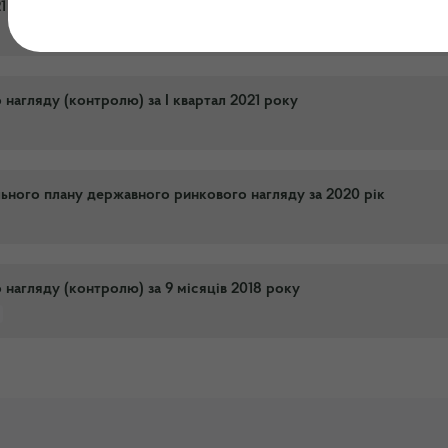
21 року
 нагляду (контролю) за І квартал 2021 року
льного плану державного ринкового нагляду за 2020 рік
 нагляду (контролю) за 9 місяців 2018 року