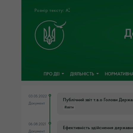
Розмір тексту:
Д
ПРО ДЕІ
ДІЯЛЬНІСТЬ
НОРМАТИВНА
03.05.2022
Публічний звіт т.в.о Голови Держав
Документ
#звіти
06.08.2021
Ефективність здійснення державн
Документ