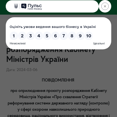
ДЕРЖЕКОІНСПЕКЦІЯ
ПОВІДОМЛЕННЯ про
оприлюднення проєкту
розпорядження Кабінету
Міністрів України
Дата: 2024-03-06
ПОВІДОМЛЕННЯ
про оприлюднення проєкту розпорядження Кабінету
Міністрів України «Про схвалення Стратегії
реформування системи державного нагляду (контролю)
у сфері охорони навколишнього природного
середовища, раціонального використання, відтворення і