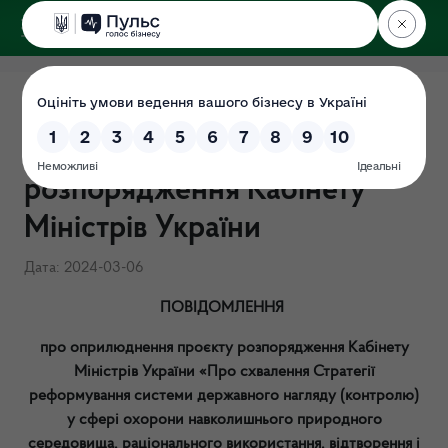
ДЕРЖЕКОІНСПЕКЦІЯ
ПОВІДОМЛЕННЯ про
оприлюднення проєкту
розпорядження Кабінету
Міністрів України
Дата: 2024-03-06
ПОВІДОМЛЕННЯ
про оприлюднення проєкту розпорядження Кабінету
Міністрів України «Про схвалення Стратегії
реформування системи державного нагляду (контролю)
у сфері охорони навколишнього природного
середовища, раціонального використання, відтворення і