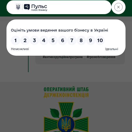
ДЕРЖЕКОІНСПЕКЦІЯ
02.09.2021
Громадське обговорення проекту
Документ
Антикорупційної програми
Держекоінспекції
#антикорупційнапрограма
#громобговорення