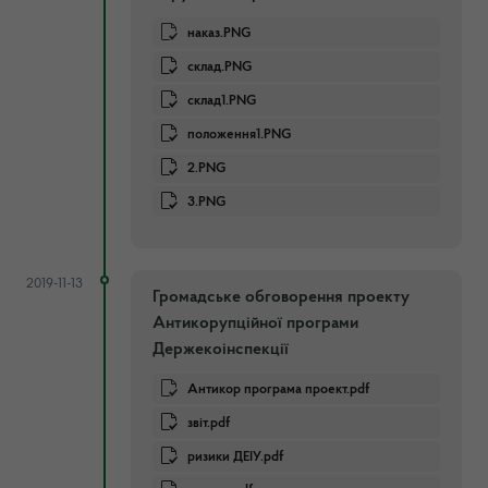
наказ.PNG
склад.PNG
склад1.PNG
положення1.PNG
2.PNG
3.PNG
2019-11-13
Громадське обговорення проекту
Антикорупційної програми
Держекоінспекції
Антикор програма проект.pdf
звіт.pdf
ризики ДЕІУ.pdf